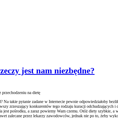
rzeczy jest nam niezbędne?
z przechodzeniu na dietę
d? Na takie pytanie zadane w Internecie pewnie odpowiedziałoby bezli
rwszy zrzeszający konkurentów tego rodzaju kuracji odchudzających i 
awda jest pośrodku, a zaraz powiemy Wam czemu. Otóż diety szybkie, a w
o nawet zalecane przez lekarzy zawodowców, jednak nie po to, żeby w