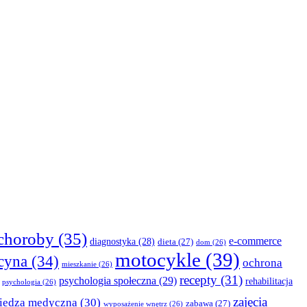
choroby
(35)
e-commerce
diagnostyka
(28)
dieta
(27)
dom
(26)
motocykle
(39)
cyna
(34)
ochrona
mieszkanie
(26)
recepty
(31)
psychologia społeczna
(29)
rehabilitacja
psychologia
(26)
zajęcia
iedza medyczna
(30)
zabawa
(27)
wyposażenie wnętrz
(26)