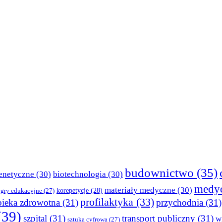
budownictwo
(35)
enetyczne
(30)
biotechnologia
(30)
medy
materiały medyczne
(30)
korepetycje
(28)
gry edukacyjne
(27)
profilaktyka
(33)
pieka zdrowotna
(31)
przychodnia
(31)
(39)
szpital
(31)
transport publiczny
(31)
w
sztuka cyfrowa
(27)