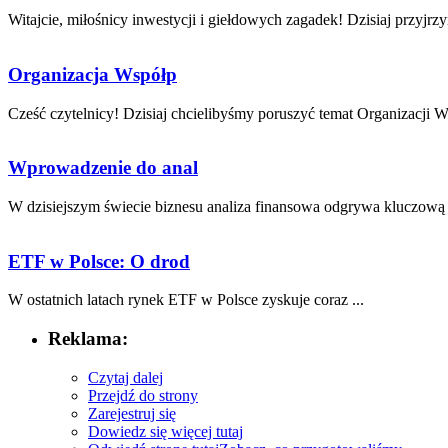
Witajcie,⁣ miłośnicy inwestycji i giełdowych zagadek! Dzisiaj przyjrzy
Organizacja Współp
Cześć czytelnicy! Dzisiaj chcielibyśmy‌ poruszyć temat Organizacji W
Wprowadzenie do anal
W dzisiejszym świecie biznesu ⁤analiza ⁢finansowa odgrywa kluczową r
ETF w Polsce: O drod
W ostatnich latach rynek ETF ⁢w Polsce zyskuje coraz ...
Reklama:
Czytaj dalej
Przejdź do strony
Zarejestruj się
Dowiedz się więcej tutaj