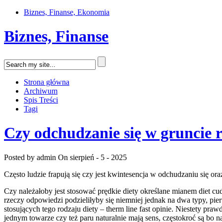
Biznes, Finanse, Ekonomia
Biznes, Finanse
Strona główna
Archiwum
Spis Treści
Tagi
Czy odchudzanie się w gruncie 
Posted by admin
On sierpień - 5 - 2025
Często ludzie frapują się czy jest kwintesencja w odchudzaniu się ora
Czy należałoby jest stosować prędkie diety określane mianem diet cu
rzeczy odpowiedzi podzieliłyby się niemniej jednak na dwa typy, pie
stosujących tego rodzaju diety – therm line fast opinie. Niestety pr
jednym towarze czy też paru naturalnie mają sens, częstokroć są b