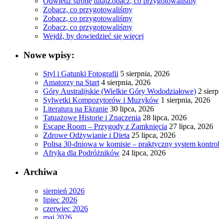
Odwiedź stronę tutaj
Zobacz, co przygotowaliśmy
Zobacz, co przygotowaliśmy
Zobacz, co przygotowaliśmy
Zobacz, co przygotowaliśmy
Wejdź, by dowiedzieć się więcej
Nowe wpisy:
Styl i Gatunki Fotografii
5 sierpnia, 2026
Amatorzy na Start
4 sierpnia, 2026
Góry Australijskie (Wielkie Góry Wododziałowe)
2 sier
Sylwetki Kompozytorów i Muzyków
1 sierpnia, 2026
Literatura na Ekranie
30 lipca, 2026
Tatuażowe Historie i Znaczenia
28 lipca, 2026
Escape Room – Przygody z Zamknięcia
27 lipca, 2026
Zdrowe Odżywianie i Dieta
25 lipca, 2026
Polisa 30-dniowa w komisie – praktyczny system kontro
Afryka dla Podróżników
24 lipca, 2026
Archiwa
sierpień 2026
lipiec 2026
czerwiec 2026
maj 2026