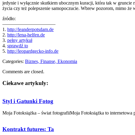
jedynie i wyłącznie skutkiem ubocznym kuracji, która tak w gruncie r
życia czy też polepszenie samopoczucie. Wbrew pozorom, mimo że w 
źródło:
———————————
1.
http://leanderpotsdam.de
2.
http://lena-helfen.de
3.
pełny artykuł
4.
sprawdź to
5.
http://leopardgecko-info.de
Categories:
Biznes, Finanse, Ekonomia
Comments are closed.
Ciekawe artykuly:
Styl i Gatunki Fotog
Moja Fotoksiążka – świat fotografiiMoja Fotoksiążka to internetowa pr
Kontrakt futures: Ta