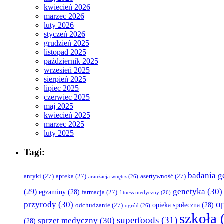
kwiecień 2026
marzec 2026
luty 2026
styczeń 2026
grudzień 2025
listopad 2025
październik 2025
wrzesień 2025
sierpień 2025
lipiec 2025
czerwiec 2025
maj 2025
kwiecień 2025
marzec 2025
luty 2025
Tagi:
badania g
antyki
(27)
apteka
(27)
asertywność
(27)
aranżacja wnętrz
(26)
genetyka
(30)
(29)
egzaminy
(28)
farmacja
(27)
fitness medyczny
(26)
o
przyrody
(30)
opieka społeczna
(28)
odchudzanie
(27)
ogród
(26)
szkoła
superfoods
(31)
sprzęt medyczny
(30)
(28)