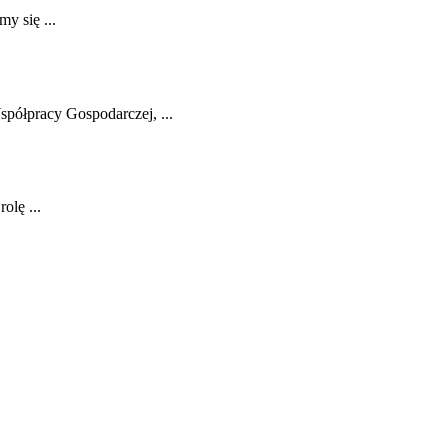
my się ...
spółpracy Gospodarczej, ...
olę ...