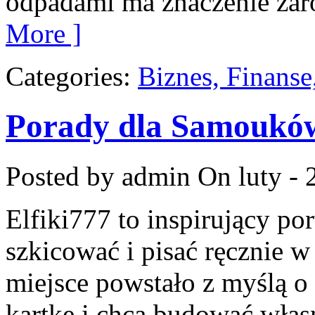
odpadami ma znaczenie zaró
More ]
Categories:
Biznes, Finans
Porady dla Samoukó
Posted by admin
On luty - 
Elfiki777 to inspirujący por
szkicować i pisać ręcznie 
miejsce powstało z myślą o 
kartkę i chcą budować włas